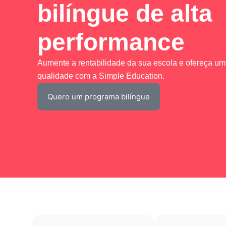
bilíngue de alta
performance
Aumente a rentabilidade da sua escola e ofereça um 
qualidade com a Simple Education.
Quero um programa bilíngue