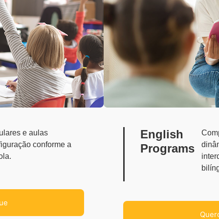
English
lares e aulas
Comp
nfiguração conforme a
dinâ
Programs
cada escola.
inte
bilín
ue
Quero