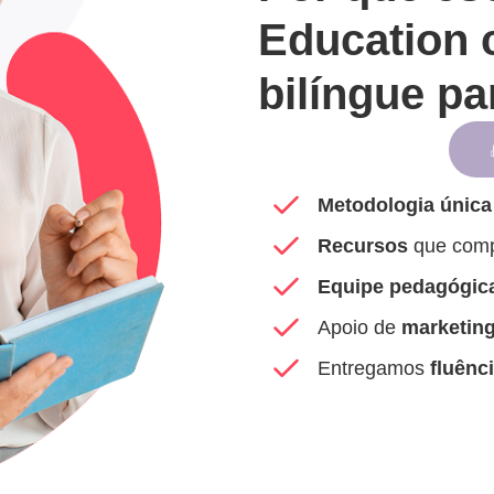
Education 
bilíngue pa
para escolas
Metodologia única
Recursos
que com
Equipe pedagógic
Apoio de
marketin
Entregamos
fluênc