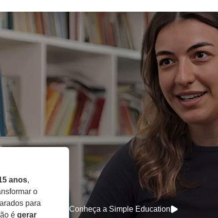
15 anos
,
ansformar o
arados para
Conheça a Simple Education
ção é
gerar