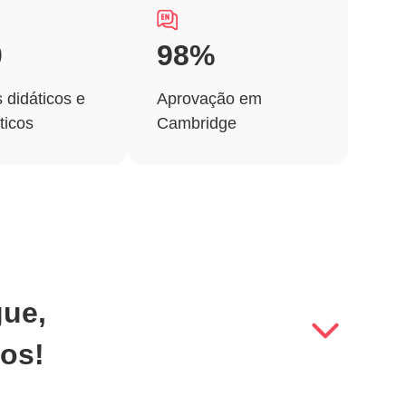
0
98%
 didáticos e
Aprovação em
ticos
Cambridge
gue,
mos!