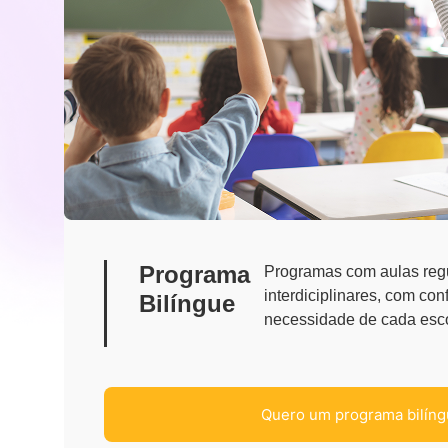
Programa
Programas com aulas regu
interdiciplinares, com co
Bilíngue
necessidade de 
Quero um programa bilíng