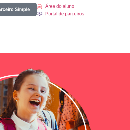
Área do aluno
arceiro Simple
Portal de parceiros