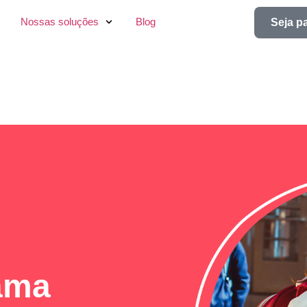
Nossas soluções
Blog
Seja p
ama