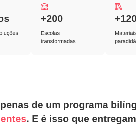
os
+200
+12
oluções
Escolas
Materiais
transformadas
paradidá
apenas de um programa bilín
uentes
. E é isso que entrega