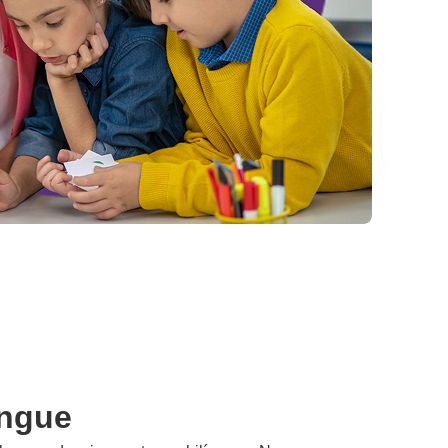
íngue