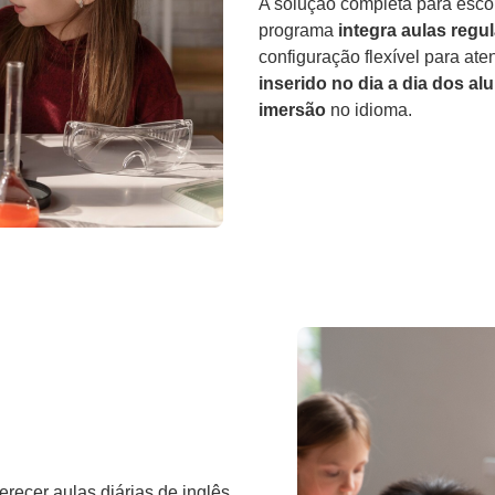
A solução completa para esco
programa
integra aulas regul
configuração flexível para ate
inserido no dia a dia dos al
imersão
no idioma.
ecer aulas diárias de inglês,