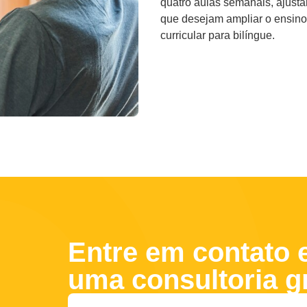
quatro aulas semanais, ajustan
que desejam ampliar o ensino
curricular para bilíngue.
Entre em contato 
uma consultoria gr