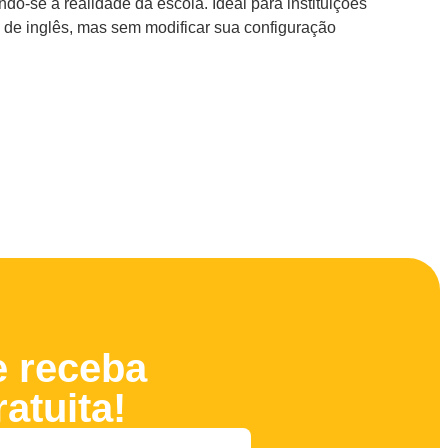
do-se à realidade da escola. Ideal para instituições
 de inglês, mas sem modificar sua configuração
e receba
atuita!